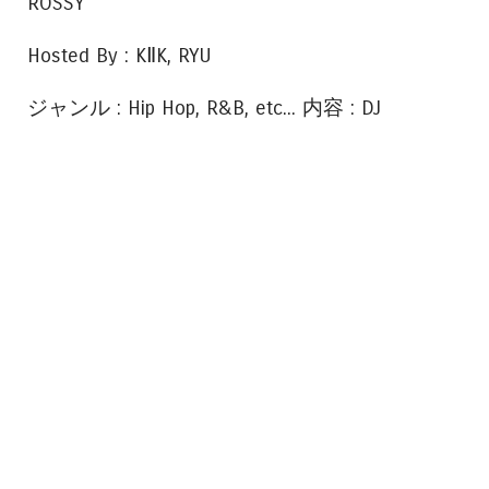
ROSSY
Hosted By : KⅡK, RYU
ジャンル : Hip Hop, R&B, etc... 内容 : DJ