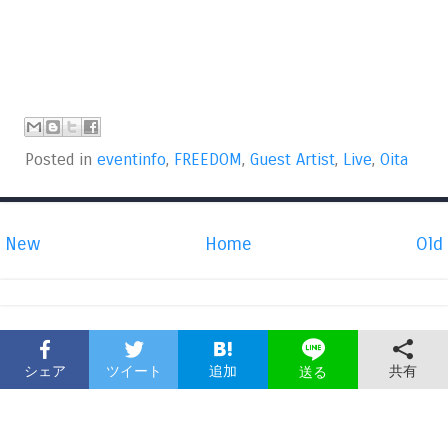
Posted in
eventinfo
,
FREEDOM
,
Guest Artist
,
Live
,
Oita
New
Home
Old
シェア
ツイート
追加
共有
送る