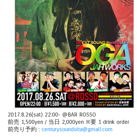
2017.8.26(sat) 22:00- @BAR ROSSO
前売 1,500yen / 当日 2,000yen ※要 1 drink order
前売り予約 :
centurysoundoita@gmail.com