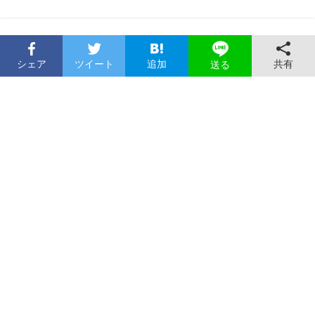
シェア
ツイート
追加
共有
送る