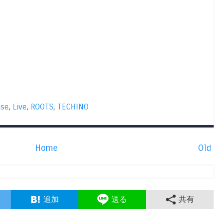
se
,
Live
,
ROOTS
,
TECHINO
Home
Old
追加
送る
共有