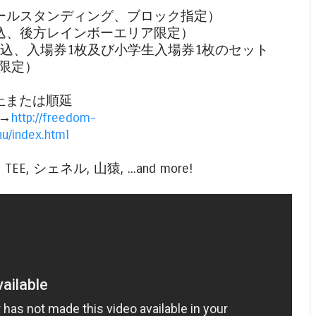
、オールスタンディング、ブロック指定）
（税込、後方レインボーエリア限定）
円（税込、入場券1枚及び小学生入場券1枚のセット
限定）
止または順延
→
http://freedom-
u/index.html
 TEE, シェネル, 山猿, ...and more!