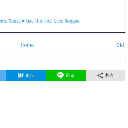
nfo
,
Guest Artist
,
Hip Hop
,
Live
,
Reggae
Home
Old
追加
送る
共有