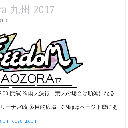
ra 九州 2017
:00
0 開場 / 12:00 開演 ※雨天決行、荒天の場合は順延になる
リーナ宮崎 多目的広場 ※Mapはページ下層にあ
eedom-aozora.com