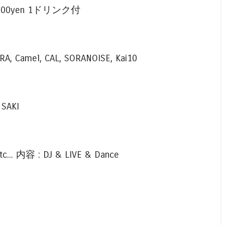
l 1,000yen 1ドリンク付
RA, Camel, CAL, SORANOISE, Kai10
 SAKI
c... 内容 : DJ & LIVE & Dance