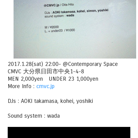
2017.1.28(sat) 22:00- @Contemporary Space
CMVC 大分県日田市中央1-4-8
MEN 2,000yen UNDER 23 1,000yen
More Info :
cmvc.jp
DJs : AOKI takamasa, kohei, yoshiki
Sound system : wada