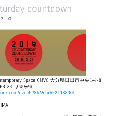
turday countdown
22:00
 @Contemporary Space CMVC 大分県日田市中央1-4-8
R 23 1,000yen
ebook.com/events/846514652118800/
HIMA