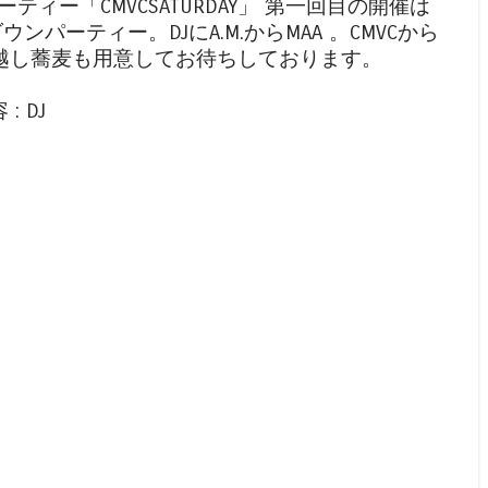
ィー「CMVCSATURDAY」 第一回目の開催は
ンパーティー。DJにA.M.からMAA 。CMVCから
MA。年越し蕎麦も用意してお待ちしております。
 : DJ