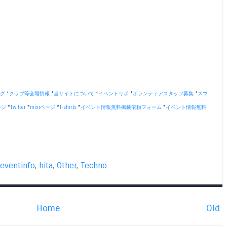
グ
*
クラブ等会場情報
*
当サイトについて
*
イベントリポ
*
ボランティアスタッフ募集
*
スマ
ージ
*
Twitter
*
mixiページ
*
T-shirts
*
イベント情報無料掲載依頼フォーム
*
イベント情報無料
eventinfo
,
hita
,
Other
,
Techno
Home
Old