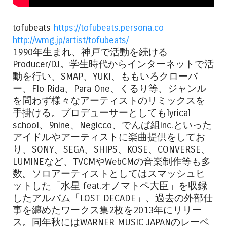
tofubeats
https://tofubeats.persona.co
http://wmg.jp/artist/tofubeats/
1990年生まれ、神戸で活動を続ける
Producer/DJ。学生時代からインターネットで活
動を行い、SMAP、YUKI、ももいろクローバ
ー、Flo Rida、Para One、くるり等、ジャンル
を問わず様々なアーティストのリミックスを
手掛ける。プロデューサーとしてもlyrical
school、9nine、Negicco、でんぱ組inc.といった
アイドルやアーティストに楽曲提供をしてお
り、SONY、SEGA、SHIPS、KOSE、CONVERSE、
LUMINEなど、TVCMやWebCMの音楽制作等も多
数。ソロアーティストとしてはスマッシュヒ
ットした「水星 feat.オノマトペ大臣」を収録
したアルバム「LOST DECADE」、過去の外部仕
事を纏めたワークス集2枚を2013年にリリー
ス。同年秋にはWARNER MUSIC JAPANのレーベ