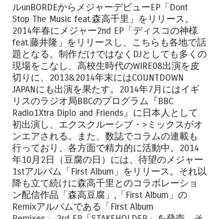
ルunBORDEからメジャーデビューEP「Dont
Stop The Music feat.森高千里」をリリース。
2014年春にメジャー2nd EP「ディスコの神様
feat.藤井隆」をリリースし、こちらも各地で話
題となる。制作だけではなくDJとしても多くの
現場をこなし、高校生時代のWIRE08出演を皮
切りに、2013&2014年末にはCOUNTDOWN
JAPANにも出演を果たす。2014年7月にはイギ
リスのラジオ局BBCのプログラム『BBC
Radio1Xtra Diplo and Friends』に日本人として
初出演し、エクスクルーシブ・>ミックスがオ
ンエアされる。また、数誌でコラムの連載も
行っており、各方面で精力的に活動中。2014
年10月2日（豆腐の日）には、待望のメジャー
1stアルバム「First Album」をリリース。それ以
降も立て続けに森高千里とのコラボレーショ
ン配信作品「森高豆腐」,「First Album」の
Remixアルバムである「First Album
Remixes」,3rd EP「STAKEHOLDER」を発売。そ