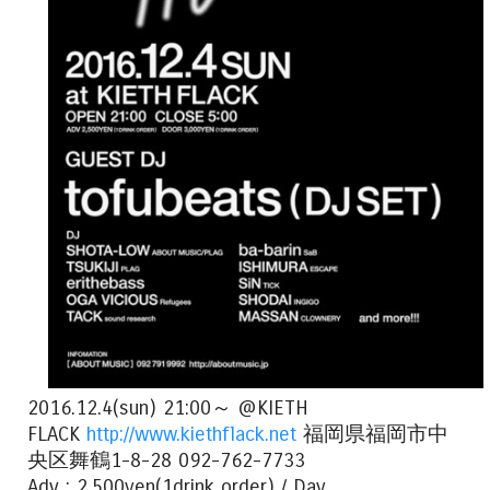
2016.12.4(sun) 21:00～ @KIETH
FLACK
http://www.kiethflack.net
福岡県福岡市中
央区舞鶴1-8-28 092-762-7733
Adv : 2,500yen(1drink order) / Day