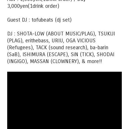
3,000yen(1drink order)
Guest DJ : tofubeats (dj set)
DJ : SHOTA-LOW (ABOUT MUSIC/PLAG), TSUKIJI
(PLAG), erithebass, URIU, OGA VICIOUS
(Refugees), TACK (sound research), ba-barin
(SaB), ISHIMURA (ESCAPE), SiN (TICK), SHODAI
(INGIGO), MASSAN (CLOWNERY), & more!!