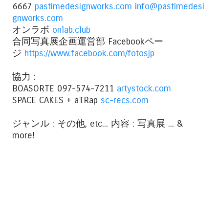
6667
pastimedesignworks.com
info@pastimedesi
gnworks.com
オンラボ
onlab.club
合同写真展企画運営部 Facebookペー
ジ
https://www.facebook.com/fotosjp
協力 :
BOASORTE 097-574-7211
artystock.com
SPACE CAKES + aTRap
sc-recs.com
ジャンル : その他, etc... 内容 : 写真展 ... &
more!