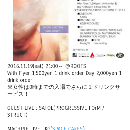
2016.11.19(sat) 21:00～ @ROOTS
With Flyer 1,500yen 1 drink order Day 2,000yen 1
drink order
※女性は0時までの入場でさらに１ドリンクサ
ービス！
GUEST LIVE : SATOL(PROGRESSIVE FOrM /
STRUCT)
MACHINE LIVE : KG(
SPACE CAKES
)