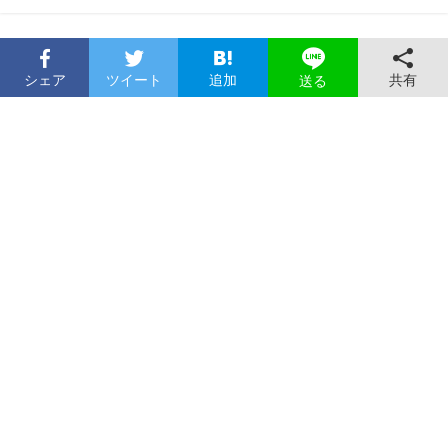
シェア
ツイート
追加
共有
送る