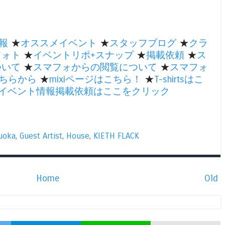
報
★
オススメイベント
★
スタッフブログ
★
クラ
フォト
★
イベントリポ+スナップ
★
掲載依頼
★
ス
ついて
★
スマフォからの閲覧について
★
スマフォ
ちらから
★
mixiページはこちら！
★
T-shirtsはこ
のイベント情報掲載依頼はここをクリック
uoka
,
Guest Artist
,
House
,
KIETH FLACK
Home
Old