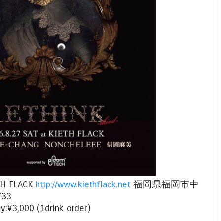
ETH FLACK
http://www.kiethflack.net
福岡県福岡市中
733
ay:¥3,000 (1drink order)