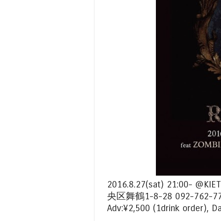
2016.8.27(sat) 21:00- @KI
央区舞鶴1-8-28 092-762-7
Adv:¥2,500 (1drink order), D