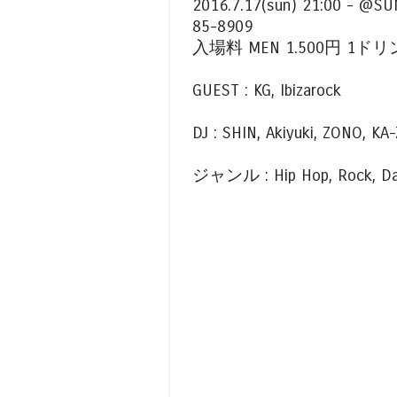
2016.7.17(sun) 21:00 
85-8909
入場料 MEN 1.500円 1ドリ
GUEST : KG, Ibizarock
DJ : SHIN, Akiyuki, ZONO, KA-
ジャンル : Hip Hop, Rock, Dance