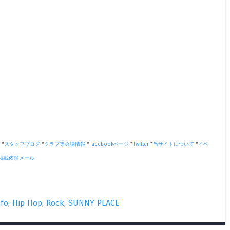
*
スタッフブログ
*
クラブ等会場情報
*
Facebookページ
*
Twitter
*
当サイトについて
*
イベ
掲載依頼メール
nfo
,
Hip Hop
,
Rock
,
SUNNY PLACE