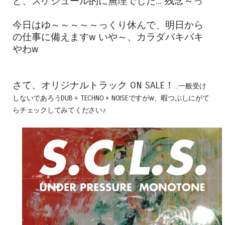
ど、スケジュール的に無理でした... 残念～っ
今日はゆ～～～～～っくり休んで、明日から
の仕事に備えますw いや～、カラダバキバキ
やわw
さて、オリジナルトラック ON SALE！
...一般受け
しないであろうDUB
+
TECHNO
+ NOISEですがw、
暇つぶしにがて
らチェックしてみてください♪