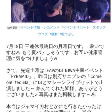
イベント情報
レコメンド
イベントリポート
スタッフ
[随時更新] *
*
*
*
ブログ
機材
暇つぶし
*
*
7月18日 三連休最終日の月曜日です。...暑いで
すね♨ もう夏バテしそうです... お互い健康管
理に気をつけましょうw
さて、先週土曜はLEAPのDJ NIWA主宰イベント
「PYRAMID」、昨日は別府サニプレの「Come
on!! tequila」にDJとマシーンライブセットで出
演しました～ 絡んでくれた皆様、ありがとう
ございました♪ 写真はまた掲載します～♨
本当はジャマイカ村とかにも行きたかったけ