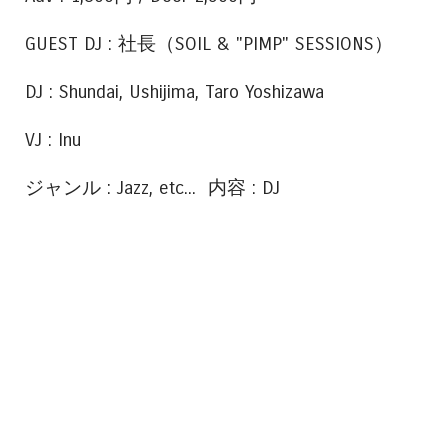
GUEST DJ : 社長（SOIL & "PIMP" SESSIONS）
DJ : Shundai, Ushijima, Taro Yoshizawa
VJ : Inu
ジャンル : Jazz, etc... 内容 : DJ