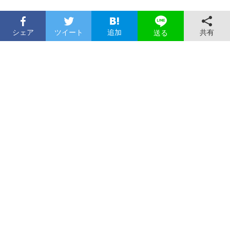
シェア
ツイート
追加
共有
送る