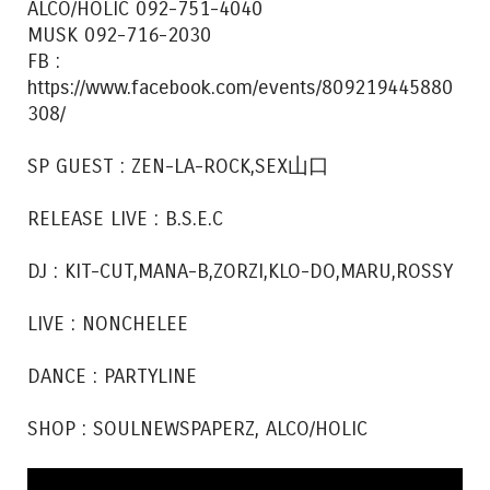
ALCO/HOLIC 092-751-4040
MUSK 092-716-2030
FB :
https://www.facebook.com/events/809219445880
308/
SP GUEST : ZEN-LA-ROCK,SEX山口
RELEASE LIVE : B.S.E.C
DJ : KIT-CUT,MANA-B,ZORZI,KLO-DO,MARU,ROSSY
LIVE : NONCHELEE
DANCE : PARTYLINE
SHOP : SOULNEWSPAPERZ, ALCO/HOLIC