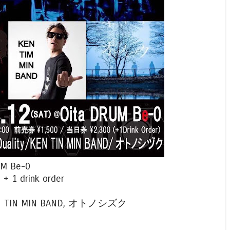
UM Be-0
 + 1 drink order
 KEN TIN MIN BAND, オトノシズク