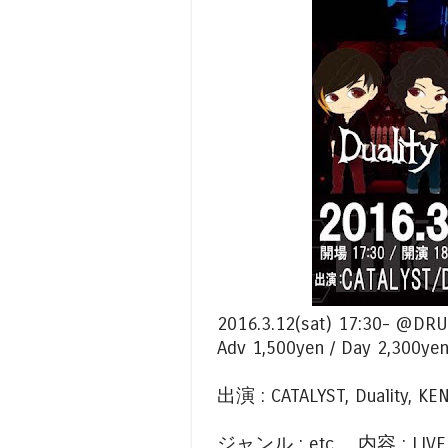
2016.3.12(sat) 17:30- @DR
Adv 1,500yen / Day 2,300yen
出演 : CATALYST, Duality,
ジャンル : etc... 内容 : LIVE