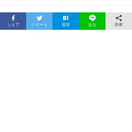
シェア
ツイート
追加
共有
送る