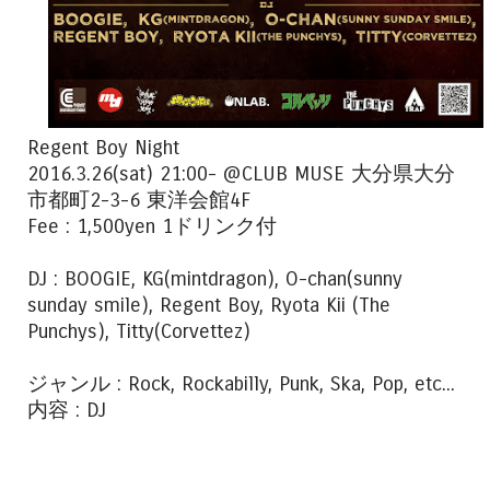
Regent Boy Night
2016.3.26(sat) 21:00- @CLUB MUSE 大分県大分
市都町2-3-6 東洋会館4F
Fee : 1,500yen 1ドリンク付
DJ : BOOGIE, KG(mintdragon), O-chan(sunny
sunday smile), Regent Boy, Ryota Kii (The
Punchys), Titty(Corvettez)
ジャンル : Rock, Rockabilly, Punk, Ska, Pop, etc...
内容 : DJ