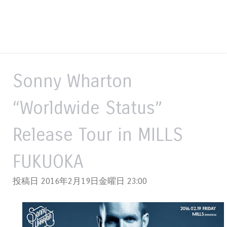
Sonny Wharton
“Worldwide Status”
Release Tour in MILLS
FUKUOKA
投稿日 2016年2月19日金曜日
23:00