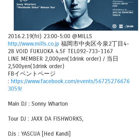
2016.2.19(fri) 23:00-5:00 @MILLS
http://www.mills.co.jp
福岡市中央区今泉2丁目4-
28 VOID FUKUOKA 4.5F TEL092-733-1167
LINE MEMBER 2,000yen(1drink order) / 当日
2,500yen(1drink order)
FBイベントページ
:
https://www.facebook.com/events/56725276676
3059/
Main DJ : Sonny Wharton
Tour DJ : JAXX DA FISHWORKS,
DJs : YASCUA [Hed Kandi]