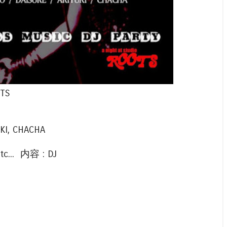
OTS
UKI, CHACHA
c... 内容 : DJ