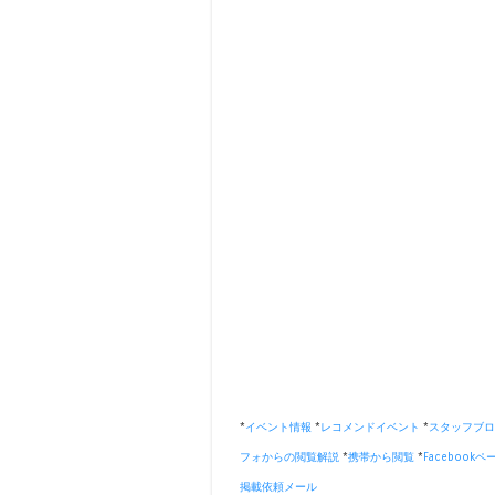
*
イベント情報
*
レコメンドイベント
*
スタッフブロ
フォからの閲覧解説
*
携帯から閲覧
*
Facebookペ
掲載依頼メール