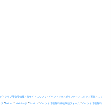
グ
*
クラブ等会場情報
*
当サイトについて
*
イベントリポ
*
ボランティアスタッフ募集
*
スマ
ージ
*
Twitter
*
mixiページ
*
T-shirts
*
イベント情報無料掲載依頼フォーム
*
イベント情報無料