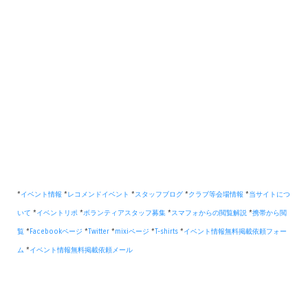
*
イベント情報
*
レコメンドイベント
*
スタッフブログ
*
クラブ等会場情報
*
当サイトにつ
いて
*
イベントリポ
*
ボランティアスタッフ募集
*
スマフォからの閲覧解説
*
携帯から閲
覧
*
Facebookページ
*
Twitter
*
mixiページ
*
T-shirts
*
イベント情報無料掲載依頼フォー
ム
*
イベント情報無料掲載依頼メール