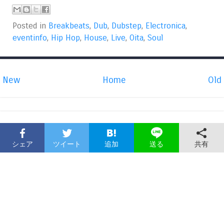
Posted in
Breakbeats
,
Dub
,
Dubstep
,
Electronica
,
eventinfo
,
Hip Hop
,
House
,
Live
,
Oita
,
Soul
New
Home
Old
シェア
ツイート
追加
共有
送る