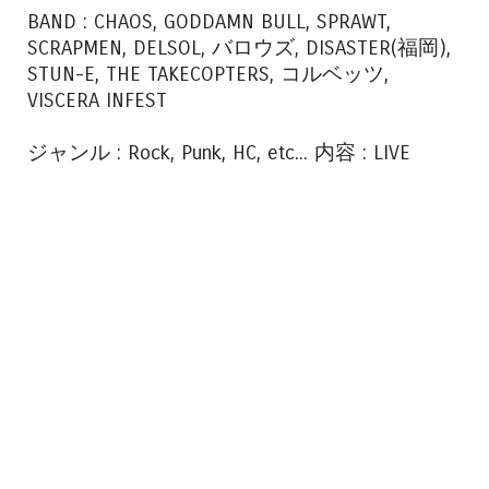
BAND : CHAOS, GODDAMN BULL, SPRAWT,
SCRAPMEN, DELSOL,
バロウズ
, DISASTER(
福岡
),
STUN-E, THE TAKECOPTERS,
コルベッツ,
VISCERA INFEST
ジャンル : Rock, Punk, HC, etc... 内容 : LIVE