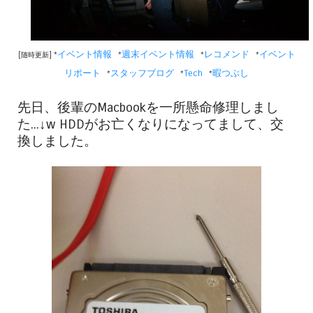
イベント情報
週末イベント情報
レコメンド
イベント
[随時更新] *
*
*
*
リポート
スタッフブログ
Tech
暇つぶし
*
*
*
先日、後輩のMacbookを一所懸命修理しまし
た...↓w HDDがお亡くなりになってまして、交
換しました。