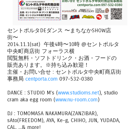
セントポルタDEダンス 〜まちなかSHOW店
街〜
2014.11.1(sat) 午後4時〜10時 @セントポルタ
中央町商店街 フォーラス横
閲覧無料・ソフトドリンク・お酒・フードの
販売あります。※持ち込み歓迎！
主催・お問い合せ : セントポルタ中央町商店街
事務局
centporta.com
097-532-0380
DANCE : STUDIO M's (
www.studioms.net
), studio
cram aka egg room (
www.nu-room.com
)
DJ : TOMOMASA NAKAMURA(ZANZIBAR),
sAto(FREEDOM), AYA, Ke-g, CHIHO, JUN, YUDADA,
CAL, ...& more!