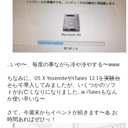
...いや〜、毎度の事ながら冷や冷やする〜www
ちなみに、OS X Yosemite‎やiTunes 12.1を
実験台
として
導入してみましたが、いくつかのソフ
トがお亡くなりになりました...w iTunesもなん
か使い辛いな〜
さて、今週末からイベントが続きます〜♨︎ お
時間あればぜひっ！