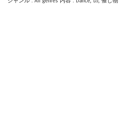
ジャンル : All genres 内容 : Dance, DJ, 催し物