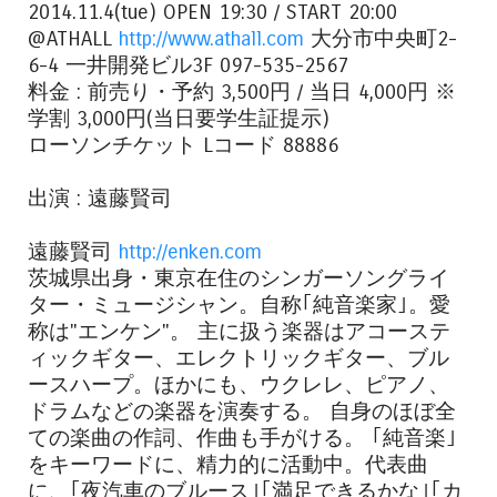
2014.11.4(tue) OPEN 19:30 / START 20:00
@ATHALL
http://www.athall.com
大分市中央町2-
6-4 一井開発ビル3F 097-535-2567
料金 : 前売り・予約 3,500円 / 当日 4,000円 ※
学割 3,000円(当日要学生証提示)
ローソンチケット Lコード 88886
出演 : 遠藤賢司
遠藤賢司
http://enken.com
茨城県出身・東京在住のシンガーソングライ
ター・ミュージシャン。自称｢純音楽家｣。愛
称は"エンケン"。 主に扱う楽器はアコーステ
ィックギター、エレクトリックギター、ブル
ースハープ。ほかにも、ウクレレ、ピアノ、
ドラムなどの楽器を演奏する。 自身のほぼ全
ての楽曲の作詞、作曲も手がける。 ｢純音楽｣
をキーワードに、精力的に活動中。代表曲
に、｢夜汽車のブルース｣｢満足できるかな｣｢カ