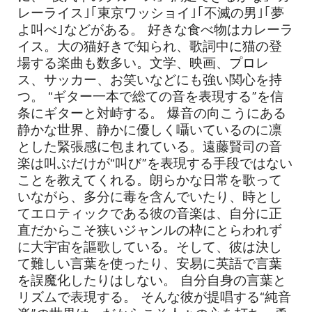
レーライス｣｢東京ワッショイ｣｢不滅の男｣｢夢
よ叫べ｣などがある。 好きな食べ物はカレーラ
イス。大の猫好きで知られ、歌詞中に猫の登
場する楽曲も数多い。文学、映画、プロレ
ス、サッカー、お笑いなどにも強い関心を持
つ。 “ギター一本で総ての音を表現する”を信
条にギターと対峙する。 爆音の向こうにある
静かな世界、静かに優しく囁いているのに凛
とした緊張感に包まれている。遠藤賢司の音
楽は叫ぶだけが“叫び”を表現する手段ではない
ことを教えてくれる。朗らかな日常を歌って
いながら、多分に毒を含んでいたり、時とし
てエロティックである彼の音楽は、自分に正
直だからこそ狭いジャンルの枠にとらわれず
に大宇宙を謳歌している。そして、彼は決し
て難しい言葉を使ったり、安易に英語で言葉
を誤魔化したりはしない。 自分自身の言葉と
リズムで表現する。 そんな彼が提唱する“純音