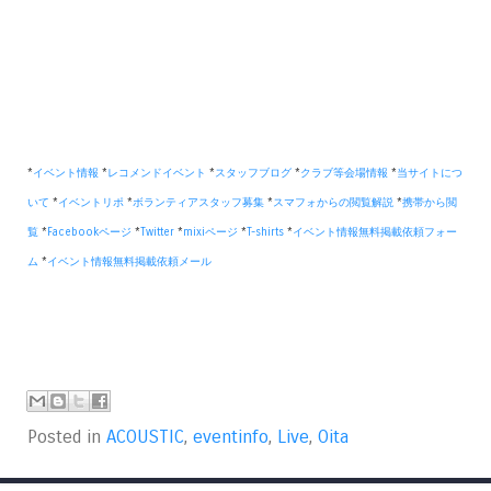
*
イベント情報
*
レコメンドイベント
*
スタッフブログ
*
クラブ等会場情報
*
当サイトにつ
いて
*
イベントリポ
*
ボランティアスタッフ募集
*
スマフォからの閲覧解説
*
携帯から閲
覧
*
Facebookページ
*
Twitter
*
mixiページ
*
T-shirts
*
イベント情報無料掲載依頼フォー
ム
*
イベント情報無料掲載依頼メール
Posted in
ACOUSTIC
,
eventinfo
,
Live
,
Oita