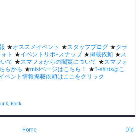
報
★
オススメイベント
★
スタッフブログ
★
クラ
フォト
★
イベントリポ+スナップ
★
掲載依頼
★
ス
ついて
★
スマフォからの閲覧について
★
スマフォ
ちらから
★
mixiページはこちら！
★
T-shirtsはこ
のイベント情報掲載依頼はここをクリック
unk
,
Rock
Home
Old