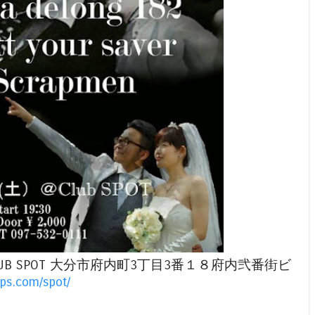
:00- @CLUB SPOT 大分市府内町3丁目3番１８府内弐番街ビ
ops.com/spot/