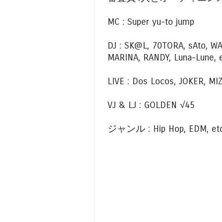
MC : Super yu-to jump
DJ : SK@L, 70TORA, sAto, 
MARINA, RANDY, Luna-Lune,
LIVE : Dos Locos, JOKER, MI
VJ & LJ : GOLDEN √45
ジャンル : Hip Hop, EDM, etc.