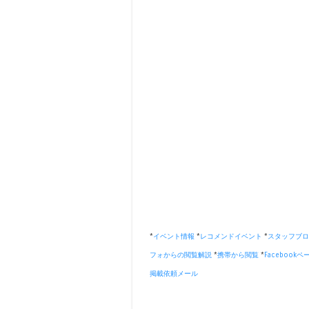
*
イベント情報
*
レコメンドイベント
*
スタッフブロ
フォからの閲覧解説
*
携帯から閲覧
*
Facebookペ
掲載依頼メール