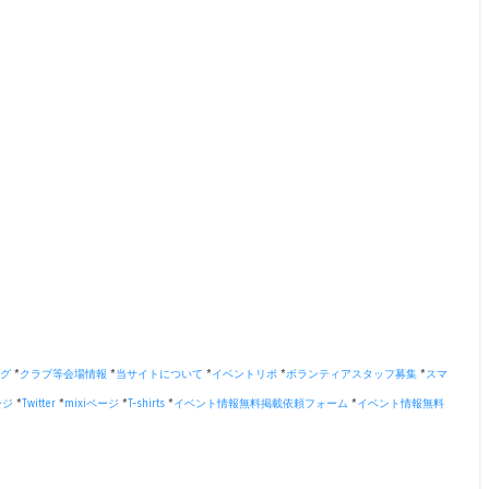
グ
*
クラブ等会場情報
*
当サイトについて
*
イベントリポ
*
ボランティアスタッフ募集
*
スマ
ージ
*
Twitter
*
mixiページ
*
T-shirts
*
イベント情報無料掲載依頼フォーム
*
イベント情報無料