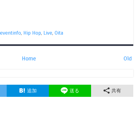
eventinfo
,
Hip Hop
,
Live
,
Oita
Home
Old
追加
送る
共有