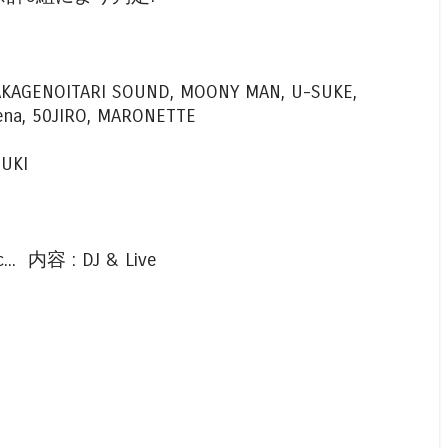
WAKAGENOITARI SOUND, MOONY MAN, U-SUKE,
 ena, 50JIRO, MARONETTE
ZUKI
.. 内容 : DJ & Live