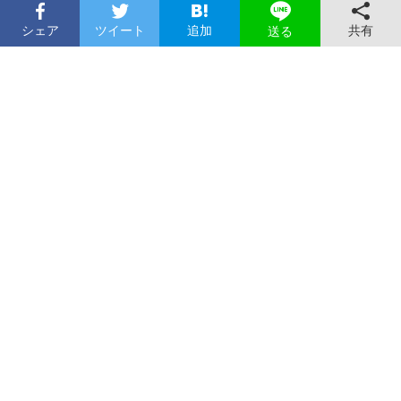
シェア
ツイート
追加
共有
送る