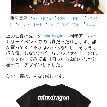
[随時更新] *
*
*
イベント情報
週末イベント情報
レコメン
*
*
*
*
ド
イベントリポート
スタッフブログ
Tech
暇つぶし
上の画像は先日の
mintdragon
16周年アニバー
サリーイベントでの写真だったりします。誰
が買ってくれるかはわからないし、そもそも
揃う気がしないけど、各アルファベットのTシ
ャツを作ってみて当日揃ったら面白いな〜と
思って、デザインしました。
なお、裏はこんな↓感じです。