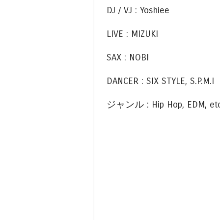
DJ / VJ : Yoshiee
LIVE : MIZUKI
SAX : NOBI
DANCER : SIX STYLE, S.P.M.I
ジャンル : Hip Hop, EDM, etc