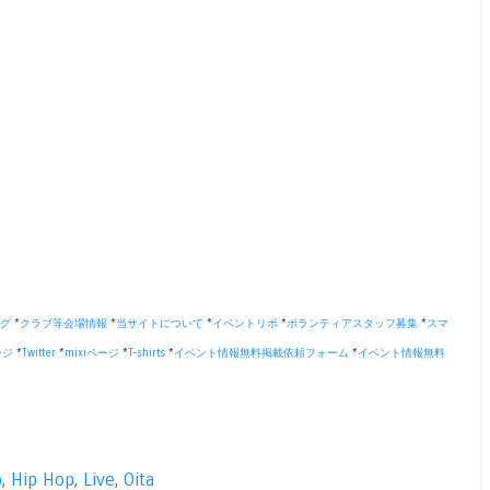
グ
*
クラブ等会場情報
*
当サイトについて
*
イベントリポ
*
ボランティアスタッフ募集
*
スマ
ージ
*
Twitter
*
mixiページ
*
T-shirts
*
イベント情報無料掲載依頼フォーム
*
イベント情報無料
o
,
Hip Hop
,
Live
,
Oita