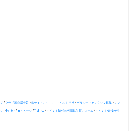
グ
*
クラブ等会場情報
*
当サイトについて
*
イベントリポ
*
ボランティアスタッフ募集
*
スマ
ージ
*
Twitter
*
mixiページ
*
T-shirts
*
イベント情報無料掲載依頼フォーム
*
イベント情報無料