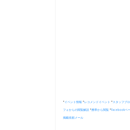
*
イベント情報
*
レコメンドイベント
*
スタッフブロ
フォからの閲覧解説
*
携帯から閲覧
*
Facebookペ
掲載依頼メール