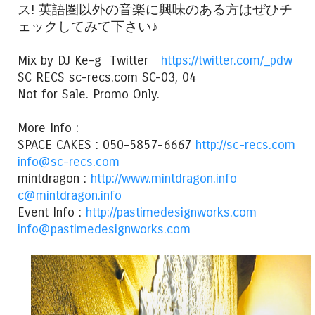
ス! 英語圏以外の音楽に興味のある方はぜひチ
ェックしてみて下さい♪
Mix by DJ Ke-g Twitter
https://twitter.com/_pdw
SC RECS sc-recs.com SC-03, 04
Not for Sale. Promo Only.
More Info :
SPACE CAKES : 050-5857-6667
http://sc-recs.com
info@sc-recs.com
mintdragon :
http://www.mintdragon.info
c@mintdragon.info
Event Info :
http://pastimedesignworks.com
info@pastimedesignworks.com