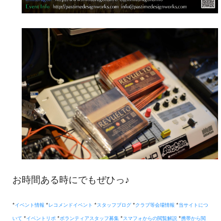
お時間ある時にでもぜひっ♪
*
イベント情報
*
レコメンドイベント
*
スタッフブログ
*
クラブ等会場情報
*
当サイトにつ
いて
*
イベントリポ
*
ボランティアスタッフ募集
*
スマフォからの閲覧解説
*
携帯から閲