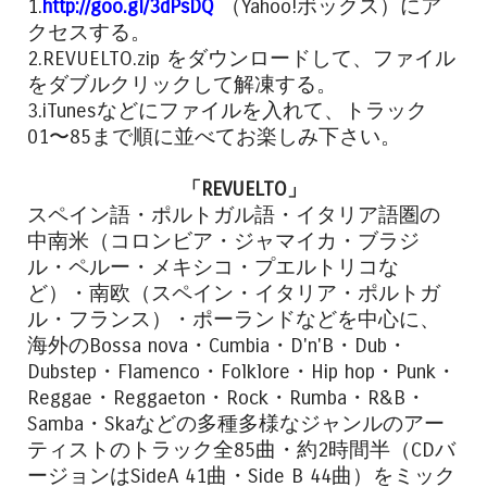
1.
http://goo.gl/3dPsDQ
（Yahoo!ボックス）にア
クセスする。
2.REVUELTO.zip をダウンロードして、ファイル
をダブルクリックして解凍する。
3.iTunesなどにファイルを入れて、トラック
01〜85まで順に並べてお楽しみ下さい。
「REVUELTO」
スペイン語・ポルトガル語・イタリア語圏の
中南米（コロンビア・ジャマイカ・ブラジ
ル・ペルー・メキシコ・プエルトリコな
ど）・南欧（スペイン・イタリア・ポルトガ
ル・フランス）・ポーランドなどを中心に、
海外のBossa nova・Cumbia・D'n'B・Dub・
Dubstep・Flamenco・Folklore・Hip hop・Punk・
Reggae・Reggaeton・Rock・Rumba・R&B・
Samba・Skaなどの多種多様なジャンルのアー
ティストのトラック全85曲・約2時間半（CDバ
ージョンはSideA 41曲・Side B 44曲）をミック