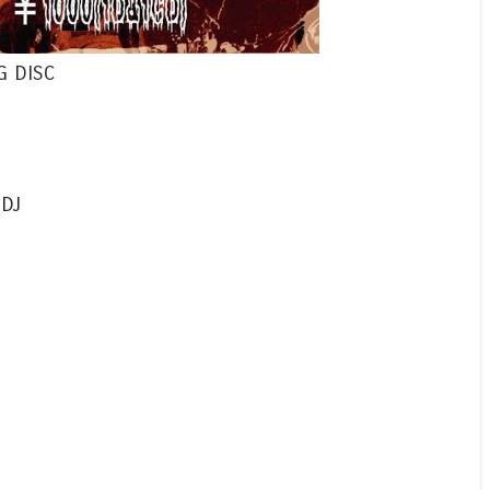
G DISC
DJ