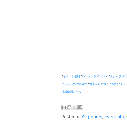
*
イベント情報
*
レコメンドイベント
*
スタッフブロ
フォからの閲覧解説
*
携帯から閲覧
*
Facebookペ
掲載依頼メール
Posted in
All genres
,
eventinfo
,