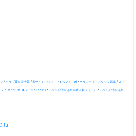
グ
*
クラブ等会場情報
*
当サイトについて
*
イベントリポ
*
ボランティアスタッフ募集
*
スマ
ージ
*
Twitter
*
mixiページ
*
T-shirts
*
イベント情報無料掲載依頼フォーム
*
イベント情報無料
Oita