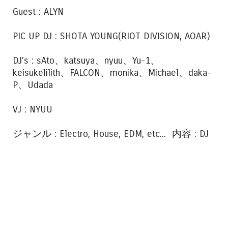
Guest : ALYN
PIC UP DJ : SHOTA YOUNG(RIOT DIVISION, AOAR)
DJ's : sAto、katsuya、nyuu、Yu-1、
keisukelilith、FALCON、monika、Michael、daka-
P、Udada
VJ : NYUU
ジャンル : Electro, House, EDM, etc... 内容 : DJ