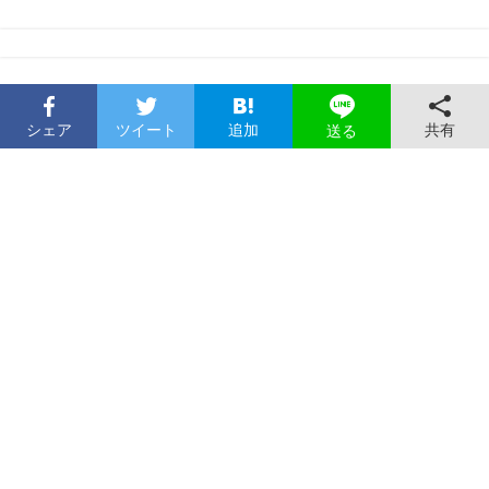
シェア
ツイート
追加
共有
送る