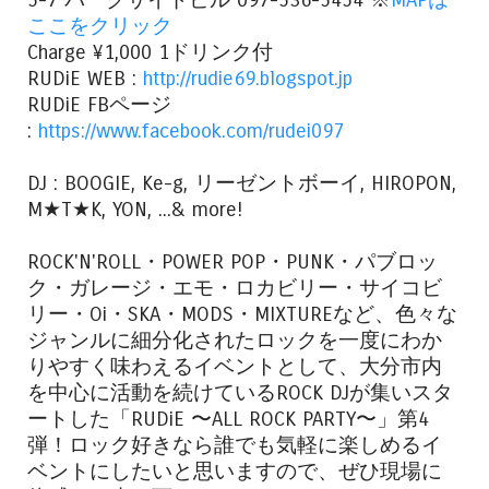
ここをクリック
Charge ¥1,000 1ドリンク付
RUDiE WEB :
http://rudie69.blogspot.jp
RUDiE FBページ
:
https://www.facebook.com/rudei097
DJ : BOOGIE, Ke-g, リーゼントボーイ, HIROPON,
M★T★K, YON, ...& more!
ROCK'N'ROLL・POWER POP・PUNK・パブロッ
ク・ガレージ・エモ・ロカビリー・サイコビ
リー・Oi・SKA・MODS・MIXTUREなど、色々な
ジャンルに細分化されたロックを一度にわか
りやすく味わえるイベントとして、大分市内
を中心に活動を続けているROCK DJが集いスタ
ートした「RUDiE 〜ALL ROCK PARTY〜」第4
弾！ロック好きなら誰でも気軽に楽しめるイ
ベントにしたいと思いますので、ぜひ現場に