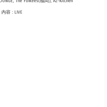
 LOUNGE, The Folkees(福岡), AZ-Kitchen
. 内容 : LIVE