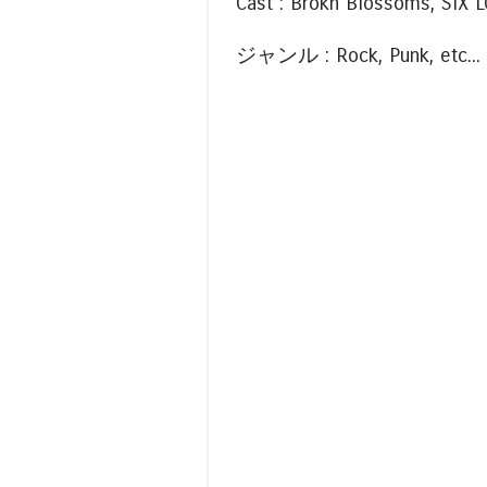
Cast : Brokn Blossoms, SIX
ジャンル : Rock, Punk, etc..