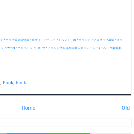
グ
*
クラブ等会場情報
*
当サイトについて
*
イベントリポ
*
ボランティアスタッフ募集
*
スマ
ージ
*
Twitter
*
mixiページ
*
T-shirts
*
イベント情報無料掲載依頼フォーム
*
イベント情報無料
e
,
Punk
,
Rock
Home
Old