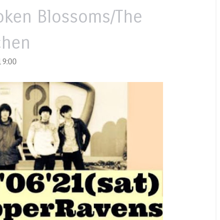
oken Blossoms/The
chen
9:00