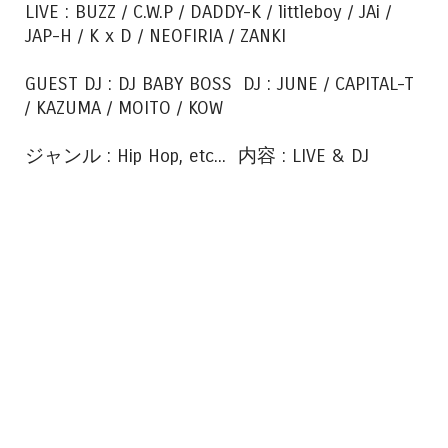
LIVE : BUZZ / C.W.P / DADDY-K / littleboy / JAi /
JAP-H / K x D / NEOFIRIA / ZANKI
GUEST DJ : DJ BABY BOSS DJ : JUNE / CAPITAL-T
/ KAZUMA / MOITO / KOW
ジャンル : Hip Hop, etc... 内容 : LIVE & DJ