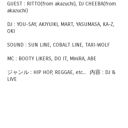
GUEST : RITTO(from akazuchi), DJ CHEEBA(from
akazuchi)
DJ : YOU-SAY, AKIYUIKI, MART, YASUMASA, KA-Z,
OKI
SOUND : SUN LINE, COBALT LINE, TAXI-WOLF
MC : BOOTY LIKERS, DO IT, MiniRA, ABE
ジャンル : HIP HOP, REGGAE, etc... 内容 : DJ &
LIVE