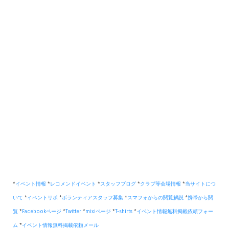
*
イベント情報
*
レコメンドイベント
*
スタッフブログ
*
クラブ等会場情報
*
当サイトにつ
いて
*
イベントリポ
*
ボランティアスタッフ募集
*
スマフォからの閲覧解説
*
携帯から閲
覧
*
Facebookページ
*
Twitter
*
mixiページ
*
T-shirts
*
イベント情報無料掲載依頼フォー
ム
*
イベント情報無料掲載依頼メール