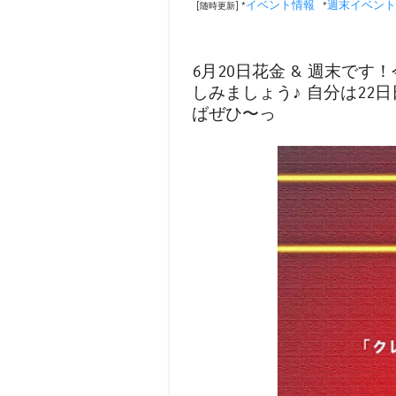
イベント情報
週末イベント
[随時更新] *
*
6月20日花金 & 週末で
しみましょう♪ 自分は22
ばぜひ〜っ