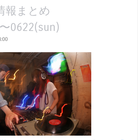
情報まとめ
)〜0622(sun)
:00