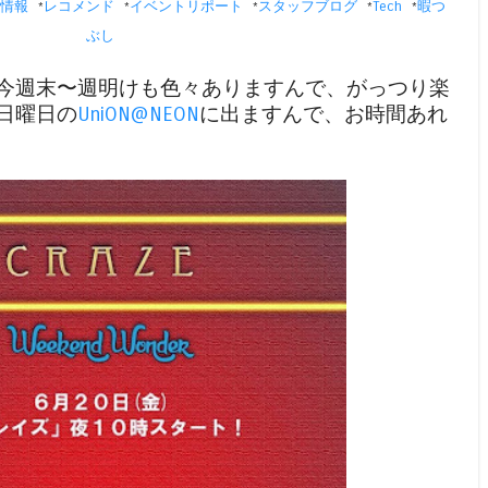
情報
レコメンド
イベントリポート
スタッフブログ
Tech
暇つ
*
*
*
*
*
ぶし
す！今週末〜週明けも色々ありますんで、がっつり楽
日日曜日の
UniON@NEON
に出ますんで、お時間あれ