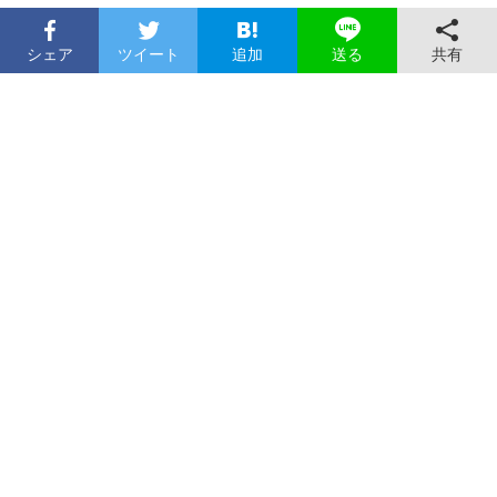
シェア
ツイート
追加
共有
送る