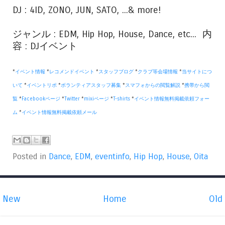
DJ : 4ID, ZONO, JUN, SATO, ...& more!
ジャンル : EDM, Hip Hop, House, Dance, etc... 内
容 : DJイベント
*
イベント情報
*
レコメンドイベント
*
スタッフブログ
*
クラブ等会場情報
*
当サイトにつ
いて
*
イベントリポ
*
ボランティアスタッフ募集
*
スマフォからの閲覧解説
*
携帯から閲
覧
*
Facebookページ
*
Twitter
*
mixiページ
*
T-shirts
*
イベント情報無料掲載依頼フォー
ム
*
イベント情報無料掲載依頼メール
Posted in
Dance
,
EDM
,
eventinfo
,
Hip Hop
,
House
,
Oita
New
Home
Old