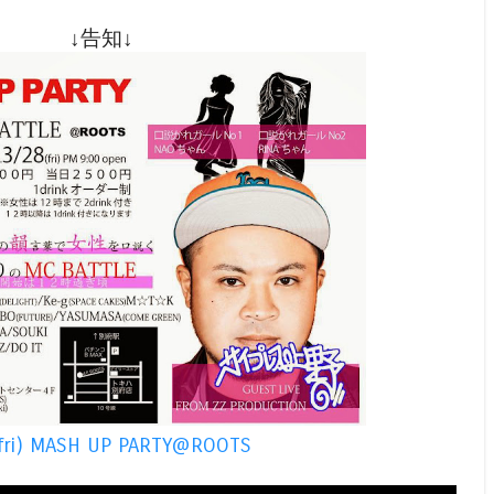
↓告知↓
(fri) MASH UP PARTY@ROOTS