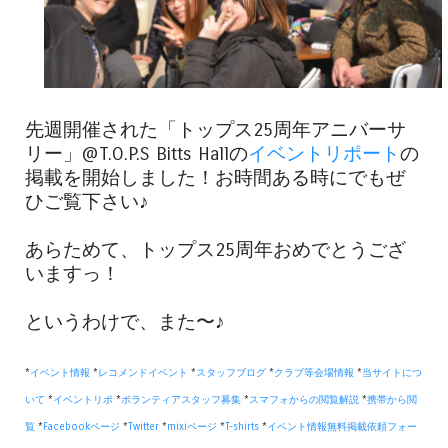
先週開催された「トップス25周年アニバーサ
リー」@T.O.P.S Bitts Hallの
イベントリポート
の
掲載を開始しました！お時間ある時にでもぜ
ひご覧下さい♪
あらためて、トップス25周年おめでとうござ
いますっ！
というわけで、また〜♪
*
イベント情報
*
レコメンドイベント
*
スタッフブログ
*
クラブ等会場情報
*
当サイトにつ
いて
*
イベントリポ
*
ボランティアスタッフ募集
*
スマフォからの閲覧解説
*
携帯から閲
覧
*
Facebookページ
*
Twitter
*
mixiページ
*
T-shirts
*
イベント情報無料掲載依頼フォー