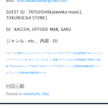
Info :
koichikakutani@gmail.com
GUEST DJ : TATSUISHI(kalavinka music),
TOKIJIKU(3rd STONE)
DJ : KACCOH, OFFSIDE MAN, GAKU
ジャンル : etc... 内容 : DJ
*
イベント情報
*
レコメンドイベント
*
スタッフブログ
*
クラブ等会場情報
*
当サイトにつ
いて
*
イベントリポ
*
ボランティアスタッフ募集
*
スマフォからの閲覧解説
*
携帯から閲
覧
*
Facebookページ
*
Twitter
*
mixiページ
*
T-shirts
*
イベント情報無料掲載依頼フォー
ム
*
イベント情報無料掲載依頼メール
Posted in
eventinfo
,
Oita