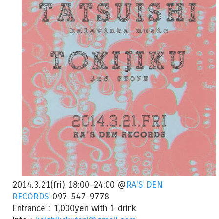
2014.3.21(fri) 18:00-24:00 @
RA'S DEN
RECORDS
097-547-9778
Entrance : 1,000yen with 1 drink