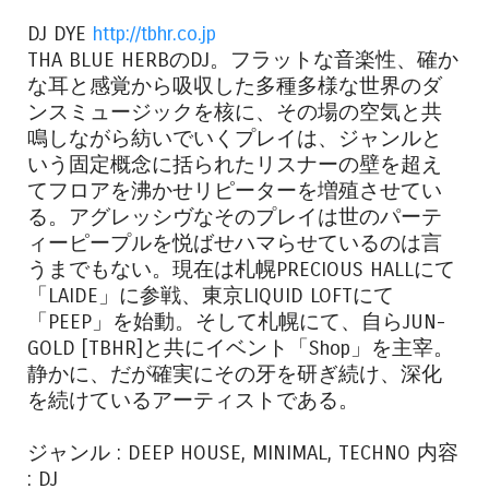
DJ DYE
http://tbhr.co.jp
THA BLUE HERBのDJ。フラットな音楽性、確か
な耳と感覚から吸収した多種多様な世界のダ
ンスミュージックを核に、その場の空気と共
鳴しながら紡いでいくプレイは、ジャンルと
いう固定概念に括られたリスナーの壁を超え
てフロアを沸かせリピーターを増殖させてい
る。アグレッシヴなそのプレイは世のパーテ
ィーピープルを悦ばせハマらせているのは言
うまでもない。現在は札幌PRECIOUS HALLにて
「LAIDE」に参戦、東京LIQUID LOFTにて
「PEEP」を始動。そして札幌にて、自らJUN-
GOLD [TBHR]と共にイベント「Shop」を主宰。
静かに、だが確実にその牙を研ぎ続け、深化
を続けているアーティストである。
ジャンル : DEEP HOUSE, MINIMAL, TECHNO 内容
: DJ