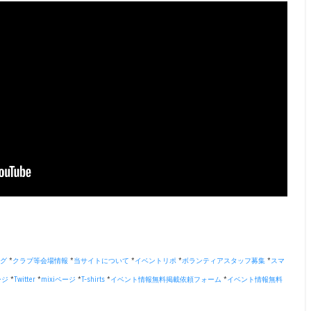
グ
*
クラブ等会場情報
*
当サイトについて
*
イベントリポ
*
ボランティアスタッフ募集
*
スマ
ージ
*
Twitter
*
mixiページ
*
T-shirts
*
イベント情報無料掲載依頼フォーム
*
イベント情報無料