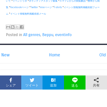
いて
*
イベントリポ
*
ボランティアスタッフ募集
*
スマフォからの閲覧解説
*
携帯から閲
覧
*
Facebookページ
*
Twitter
*
mixiページ
*
T-shirts
*
イベント情報無料掲載依頼フォー
ム
*
イベント情報無料掲載依頼メール
Posted in
All genres
,
Beppu
,
eventinfo
New
Home
Old
シェア
ツイート
追加
共有
送る