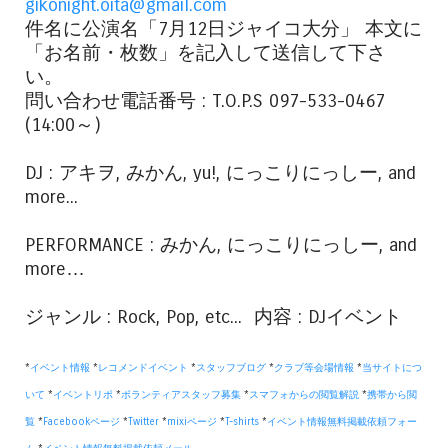
gikonight.oita@gmail.com
件名に公演名「7月12日ジャイコ大分」 本文に
「お名前・枚数」を記入して送信して下さ
い。
問い合わせ電話番号 : T.O.P.S 097-533-0467
(14:00～)
DJ : アキヲ, みかん, yu!, にっこりにっしー, and
more...
PERFORMANCE : みかん, にっこりにっしー, and
more…
ジャンル : Rock, Pop, etc... 内容 : DJイベント
*
イベント情報
*
レコメンドイベント
*
スタッフブログ
*
クラブ等会場情報
*
当サイトにつ
いて
*
イベントリポ
*
ボランティアスタッフ募集
*
スマフォからの閲覧解説
*
携帯から閲
覧
*
Facebookページ
*
Twitter
*
mixiページ
*
T-shirts
*
イベント情報無料掲載依頼フォー