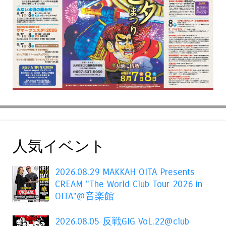
人気イベント
2026.08.29 MAKKAH OITA Presents
CREAM "The World Club Tour 2026 in
OITA"@音楽館
2026.08.05 反戦GIG VoL.22@club