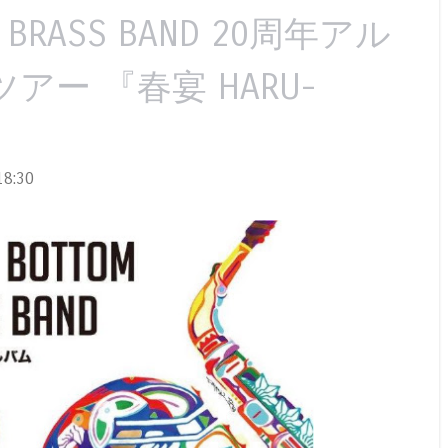
M BRASS BAND 20周年アル
ー 『春宴 HARU-
8:30