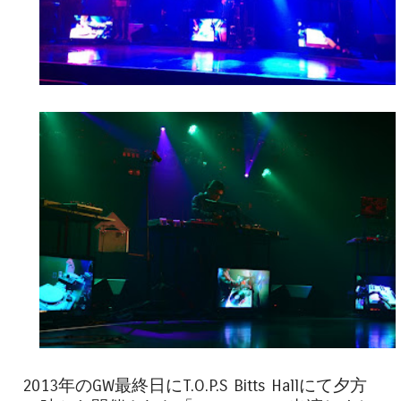
2013年のGW最終日にT.O.P.S Bitts Hallにて夕方