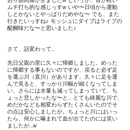
おり筋肉痛がきましたw というか、首が軽い
ムチ打ち的な感じっすw いや〜日頃から運動
しとかないとやっぱりだめやな〜 でも、また
行きたいっすね♪ モッシュにダイブはライブの
醍醐味だな〜と思いました♪
さて、話変わって...
先日父親の里に久々に帰郷しました。めった
に帰郷する事もないのですが、戻ると必ず足
を運ぶ川（直川）があります。久々に足を運
んで見ると、すっかり川幅が細くなってしま
い、さらには水量も減ってしまっていて、ち
ょっと悲しかったな〜と... とても綺麗な川で、
めだかなども相変わらずたくさんいたのでそ
の点は安心しましたが。ちょっと川にはいっ
たら、何かに噛まれて血が出てたのには笑い
ましたが...w