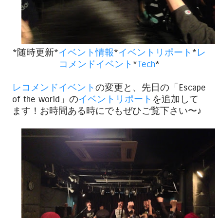
*随時更新*
イベント情報
*
イベントリポート
*
レ
コメンドイベント
*
Tech
*
レコメンドイベント
の変更と、先日の「Escape
of the world」の
イベントリポート
を追加して
ます！お時間ある時にでもぜひご覧下さい〜♪