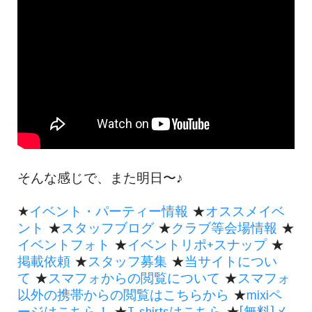
そんな感じで、また明日〜♪
★
イベント・パーティー情報
★
オススメイベ
ント
★
スタッフブログ
★
クラブ等会場情報
★
イベントフォト
★
イベントリポ+スナップ
★
掲載依頼
★
スタッフ募集
★
当サイトについ
て
★
スマフォからの閲覧について
★
スマフォ
以外の携帯からの閲覧はこちらから
★
mixiペ